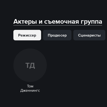
Актеры и съемочная группа
Режиссер
Продюсер
Сценаристы
Т
Д
Том
Дженнингс