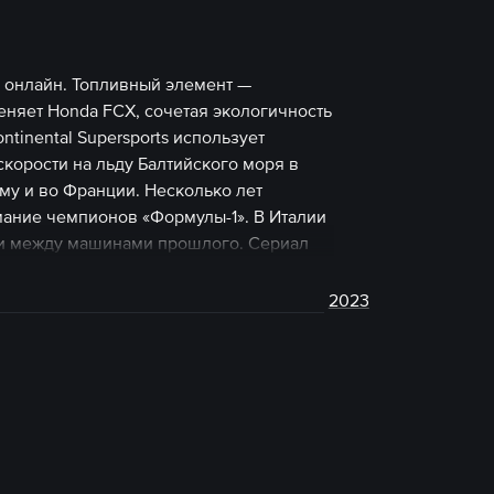
 онлайн. Топливный элемент —
еняет Honda FCX, сочетая экологичность
tinental Supersports использует
корости на льду Балтийского моря в
у и во Франции. Несколько лет
мание чемпионов «Формулы-1». В Италии
сти между машинами прошлого. Сериал
2023