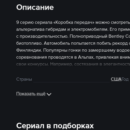
Описание
9 серию сериала «Коробка передач» можно смотреть
альтернатива гибридам и электромобилям. Его прим
с производительностью. Полноприводный Bentley Con
биотопливо. Автомобиль попытается побить рекорд с
Финляндии. Популярны гонки по замерзшему водоем
соревнования проводятся в Альпах, привлекая вни
свои конкурсы. Например, состязания в элегантно
можно смотреть онлайн.
Страны
США
Год
Показать ещё
Сериал в подборках