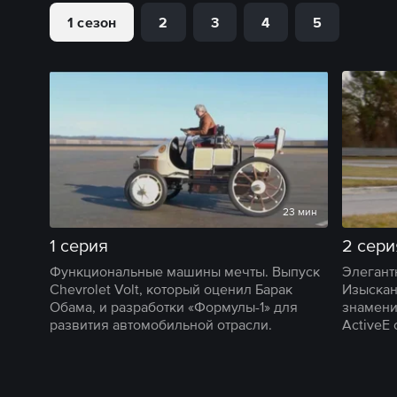
1 сезон
2
3
4
5
23 мин
1 серия
2 сери
Функциональные машины мечты. Выпуск
Элегант
Chevrolet Volt, который оценил Барак
Изыскан
Обама, и разработки «Формулы-1» для
знамени
развития автомобильной отрасли.
ActiveE