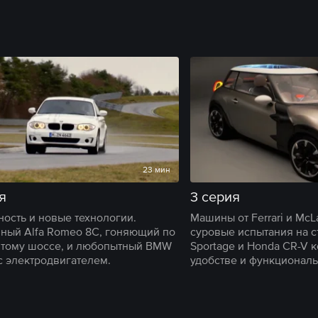
23 мин
я
3 серия
ность и новые технологии.
Машины от Ferrari и McL
ный Alfa Romeo 8C, гоняющий по
суровые испытания на ст
тому шоссе, и любопытный BMW
Sportage и Honda CR-V 
 с электродвигателем.
удобстве и функциональ