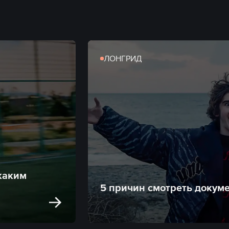
ЛОНГРИД
 каким
5 причин смотреть докум