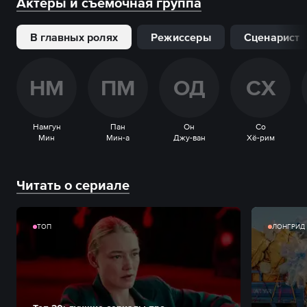
Актеры и съемочная группа
В главных ролях
Режиссеры
Сценарист
Н
М
П
М
О
Д
С
Х
Намгун
Пан
Он
Со
Мин
Мин-а
Джу-ван
Хё-рим
Читать о сериале
ТОП
ЛОНГРИД