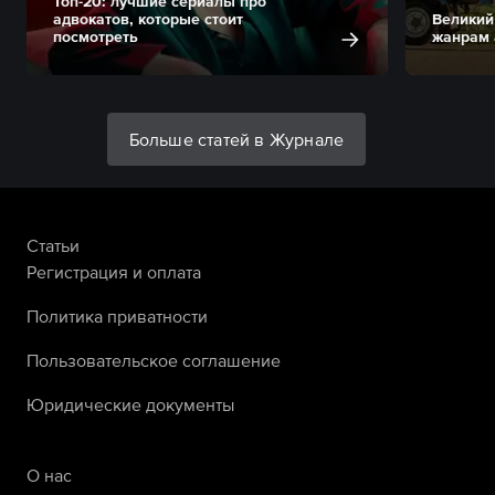
Топ-20: лучшие сериалы про
адвокатов, которые стоит
Великий
посмотреть
жанрам 
Больше статей в Журнале
Статьи
Регистрация и оплата
Политика приватности
Пользовательское соглашение
Юридические документы
О нас