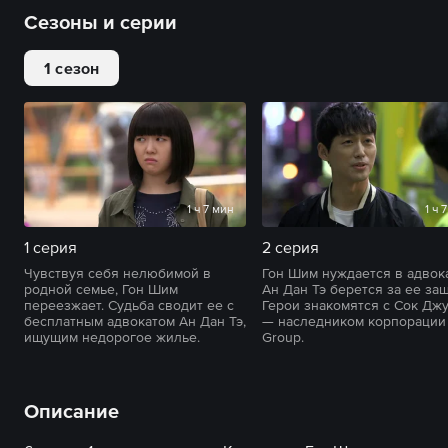
Сезоны и серии
1 сезон
1 ч 7 мин
1 ч 
1 серия
2 серия
Чувствуя себя нелюбимой в
Гон Шим нуждается в адвока
родной семье, Гон Шим
Ан Дан Тэ берется за ее защ
переезжает. Судьба сводит ее с
Герои знакомятся с Сок Дж
бесплатным адвокатом Ан Дан Тэ,
— наследником корпорации 
ищущим недорогое жилье.
Group.
Описание