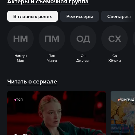
Актеры и съемочная группа
В главных ролях
Режиссеры
Сценарист
Н
М
П
М
О
Д
С
Х
Намгун
Пан
Он
Со
Мин
Мин-а
Джу-ван
Хё-рим
Читать о сериале
ТОП
ЛОНГРИД