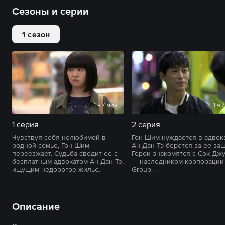
Сезоны и серии
1 сезон
1 ч 7 мин
1 ч 
1 серия
2 серия
Чувствуя себя нелюбимой в
Гон Шим нуждается в адвока
родной семье, Гон Шим
Ан Дан Тэ берется за ее защ
переезжает. Судьба сводит ее с
Герои знакомятся с Сок Дж
бесплатным адвокатом Ан Дан Тэ,
— наследником корпорации 
ищущим недорогое жилье.
Group.
Описание