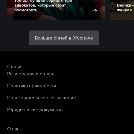
Топ-20: лучшие сериалы про
адвокатов, которые стоит
Великий
посмотреть
жанрам 
Больше статей в Журнале
Статьи
Регистрация и оплата
Политика приватности
Пользовательское соглашение
Юридические документы
О нас