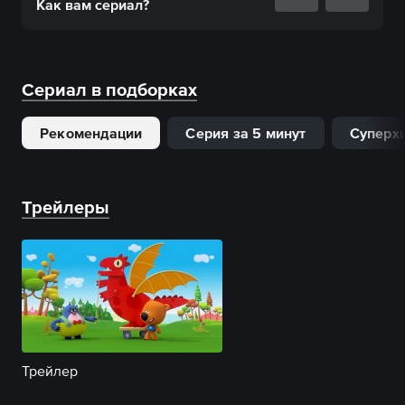
Как вам
сериал
?
Сериал в подборках
Рекомендации
Серия за 5 минут
Суперх
Трейлеры
Трейлер