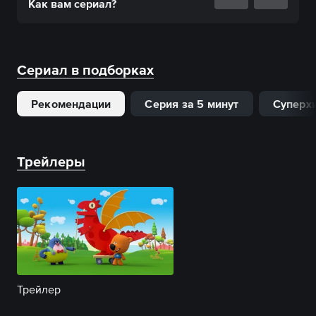
Как вам
сериал
?
Сериал в подборках
Рекомендации
Серия за 5 минут
Суперх
Трейлеры
Трейлер