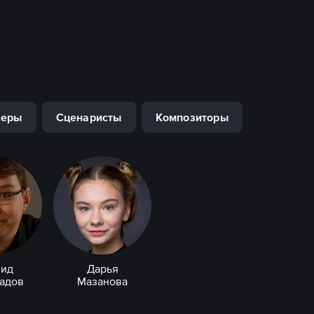
серы
Сценаристы
Композиторы
ид
Дарья
адов
Мазанова