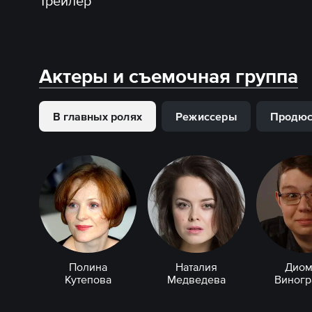
Трейлер
Актеры и съемочная группа
В главных ролях
Режиссеры
Продю
Полина
Наталия
Диом
Кутепова
Медведева
Виногр