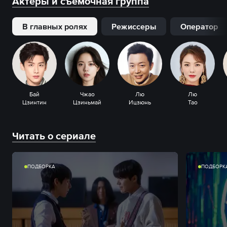
Актеры и съемочная группа
В главных ролях
Режиссеры
Оператор
Бай
Чжао
Лю
Лю
Цзинтин
Цзиньмай
Ицзюнь
Тао
Читать о сериале
ПОДБОРКА
ПОДБОРК