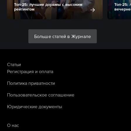
Топ-25: лучшие дорамы с высоким
Топ-25:
рейтингом
вечерне
Больше статей в Журнале
Статьи
Регистрация и оплата
Политика приватности
Пользовательское соглашение
Юридические документы
О нас