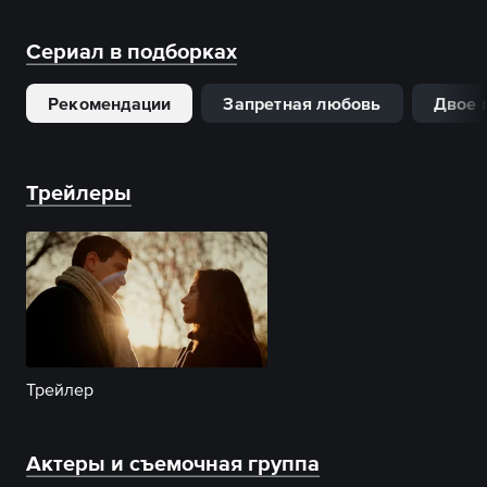
Сериал в подборках
Рекомендации
Запретная любовь
Двое 
Трейлеры
Трейлер
Актеры и съемочная группа