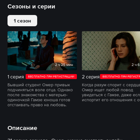
Сезоны и серии
1 сезон
2 ч 25 мин
2 ч 
1 серия
2 серия
БЕСПЛАТНО ПРИ РЕГИСТРАЦИИ
БЕСПЛАТНО ПРИ РЕГИСТ
Бывший студент Омер привык
Когда разум спорит с сердц
подчиняться воле отца. Однако
Омер ищет любой повод
после знакомства с матерью-
увидеться с Гамзе, даже есл
одиночкой Гамзе юноша готов
испортит его отношения с о
отстаивать право на любовь.
Описание