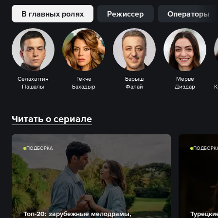
В главных ролях
Режиссер
Операторы
Селахаттин
Гёкче
Барыш
Мерве
Пашалы
Бахадыр
Фалай
Диздар
Читать о сериале
ПОДБОРКА
ПОДБОРК
Топ-20: зарубежные мелодрамы,
Турецки