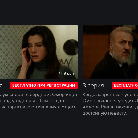
2 ч 6 мин
я
3 серия
БЕСПЛАТНО ПРИ РЕГИСТРАЦИИ
БЕСПЛАТНО
азум спорит с сердцем. Омер ищет
Когда запретные чувств
овод увидеться с Гамзе, даже
Омер пытается убедить 
 испортит его отношения с отцом.
вместе, Решат находит 
достойную невесту.