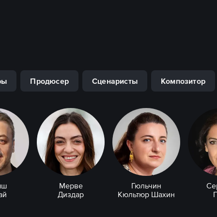
ры
Продюсер
Сценаристы
Композитор
ыш
Мерве
Гюльчин
Се
ай
Диздар
Кюльтюр Шахин