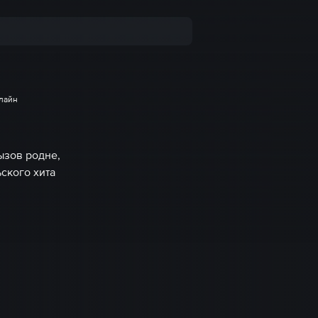
лайн
ызов родне,
ского хита