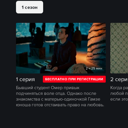
1 сезон
2 ч 25 мин
1 серия
2 сери
БЕСПЛАТНО ПРИ РЕГИСТРАЦИИ
Бывший студент Омер привык
Когда р
подчиняться воле отца. Однако после
любой п
знакомства с матерью-одиночкой Гамзе
если это
юноша готов отстаивать право на любовь.