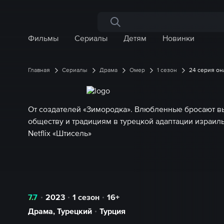
Поиск по сайту
Фильмы
Сериалы
Детям
Новинки
Главная
Сериалы
Драма
Омер
1 сезон
24 серия он
От создателей «Зимородка». Влюбленные бросают в
обществу и традициям в турецкой адаптации израиль
Netflix «Штисель»
7.7
2023
1 сезон
16+
Драма
,
Турецкий
Турция