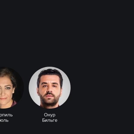
рпиль
Онур
Гюль
Бильге