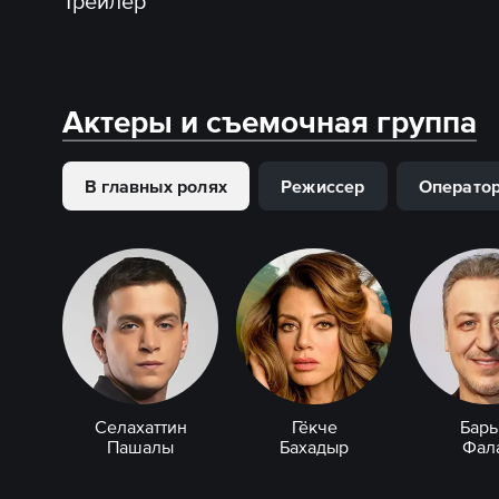
Трейлер
Актеры и съемочная группа
В главных ролях
Режиссер
Операто
Селахаттин
Гёкче
Бар
Пашалы
Бахадыр
Фал