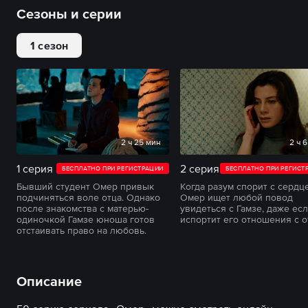
Сезоны и серии
1 сезон
2 ч 25 мин
2 ч 
1 серия
2 серия
БЕСПЛАТНО ПРИ РЕГИСТРАЦИИ
БЕСПЛАТНО ПРИ РЕГИСТ
Бывший студент Омер привык
Когда разум спорит с сердц
подчиняться воле отца. Однако
Омер ищет любой повод
после знакомства с матерью-
увидеться с Гамзе, даже есл
одиночкой Гамзе юноша готов
испортит его отношения с о
отстаивать право на любовь.
Описание