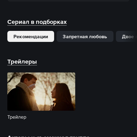
Сериал в подборках
Рекомендации
Запретная любовь
Двое 
Трейлеры
Трейлер