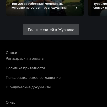
Топ-20: зарубежные мелодрамы,
Турецки
которые не оставят равнодушным
список 
Больше статей в Журнале
Статьи
Регистрация и оплата
Политика приватности
Пользовательское соглашение
Юридические документы
О нас