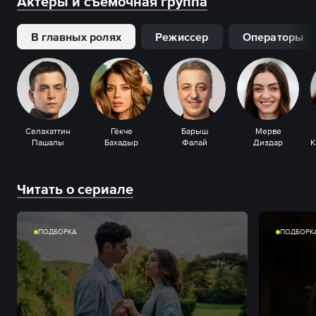
Актеры и съемочная группа
В главных ролях
Режиссер
Операторы
Селахаттин
Гёкче
Барыш
Мерве
Пашалы
Бахадыр
Фалай
Диздар
Читать о сериале
ПОДБОРКА
ПОДБОРК