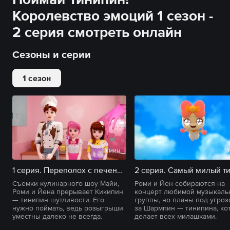
Королевство эмоций 1 сезон -
2 серия смотреть онлайн
Сезоны и серии
1 сезон
13 мин
13
1 серия. Переполох с печеньками
Съемки кулинарного шоу Майи,
Роми и Йен собираются на
Роми и Йена прерывает Кикипин
концерт любимой музыкаль
— тинипин шутливости. Его
группы, но планы под угроз
нужно поймать, ведь розыгрыши
за Шармпин — тинипина, ко
уместны далеко не всегда.
делает всех милашками.