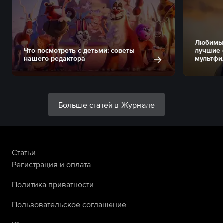
Любимые
Что посмотреть с детьми: советы
лучшие 
нашего редактора
мультфи
Больше статей в Журнале
Статьи
Регистрация и оплата
Политика приватности
Пользовательское соглашение