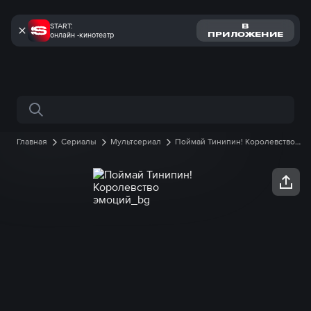
START:
В
онлайн -кинотеатр
ПРИЛОЖЕНИЕ
Поиск по сайту
Главная
Сериалы
Мультсериал
Поймай Тинипин! Королевство
эмоций
1 сезон
2 серия онлайн