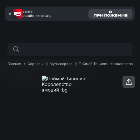
START:
В
онлайн -кинотеатр
ПРИЛОЖЕНИЕ
Поиск по сайту
Главная
Сериалы
Мультсериал
Поймай Тинипин! Королевство
эмоций
1 сезон
46 серия онлайн