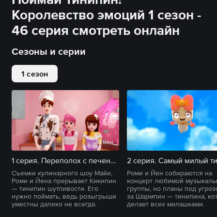
Королевство эмоций 1 сезон -
46 серия смотреть онлайн
Сезоны и серии
1 сезон
13 мин
13
1 серия. Переполох с печеньками
Съемки кулинарного шоу Майи,
Роми и Йен собираются на
Роми и Йена прерывает Кикипин
концерт любимой музыкаль
— тинипин шутливости. Его
группы, но планы под угроз
нужно поймать, ведь розыгрыши
за Шармпин — тинипина, ко
уместны далеко не всегда.
делает всех милашками.