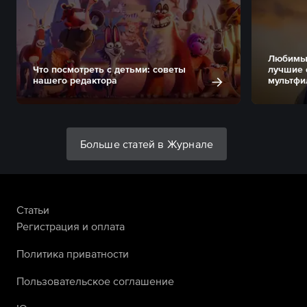
Любимые
Что посмотреть с детьми: советы
лучшие 
нашего редактора
мультфи
Больше статей в Журнале
Статьи
Регистрация и оплата
Политика приватности
Пользовательское соглашение