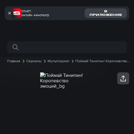
START:
В
онлайн -кинотеатр
ПРИЛОЖЕНИЕ
Поиск по сайту
Главная
Сериалы
Мультсериал
Поймай Тинипин! Королевство
эмоций
1 сезон
42 серия онлайн