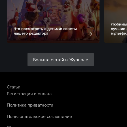
Любимые
Что посмотреть с детьми: советы
лучшие 
нашего редактора
мультфи
Больше статей в Журнале
Статьи
Регистрация и оплата
Политика приватности
Пользовательское соглашение