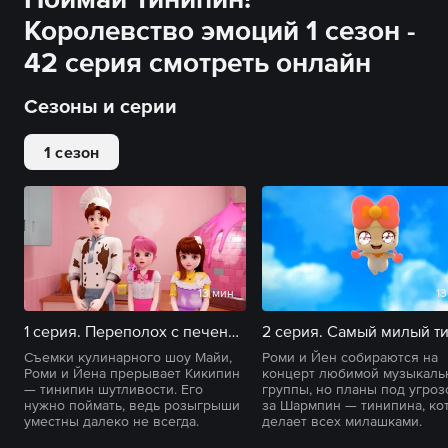
Королевство эмоций 1 сезон -
42 серия смотреть онлайн
Сезоны и серии
1 сезон
13 мин
13
1 серия. Переполох с печеньками
Съемки кулинарного шоу Майи,
Роми и Йен собираются на
Роми и Йена прерывает Кикипин
концерт любимой музыкаль
— тинипин шутливости. Его
группы, но планы под угроз
нужно поймать, ведь розыгрыши
за Шармпин — тинипина, ко
уместны далеко не всегда.
делает всех милашками.