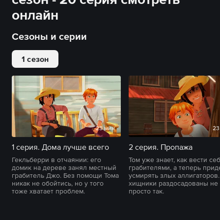
онлайн
Сезоны и серии
1 сезон
23 мин
23
1 серия. Дома лучше всего
2 серия. Пропажа
Гекльберри в отчаянии: его
Том уже знает, как вести се
домик на дереве занял местный
грабителями, а теперь прид
грабитель Джо. Без помощи Тома
усмирять злых аллигаторов.
никак не обойтись, но у того
хищники раздосадованы не
тоже хватает проблем.
просто так.