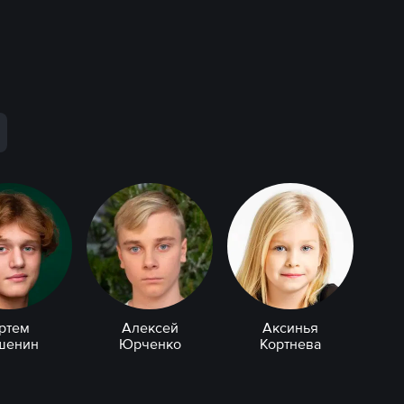
ртем
Алексей
Аксинья
шенин
Юрченко
Кортнева