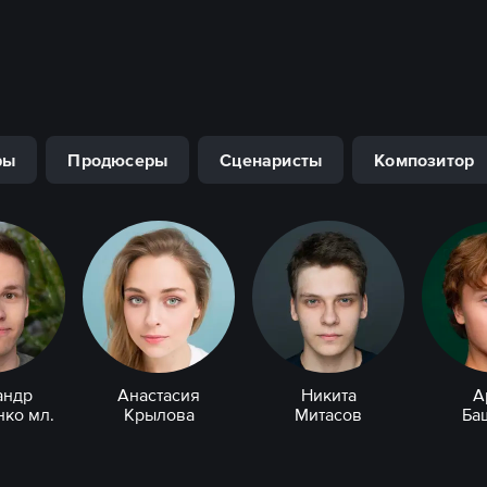
ры
Продюсеры
Сценаристы
Композитор
андр
Анастасия
Никита
А
ко мл.
Крылова
Митасов
Ба