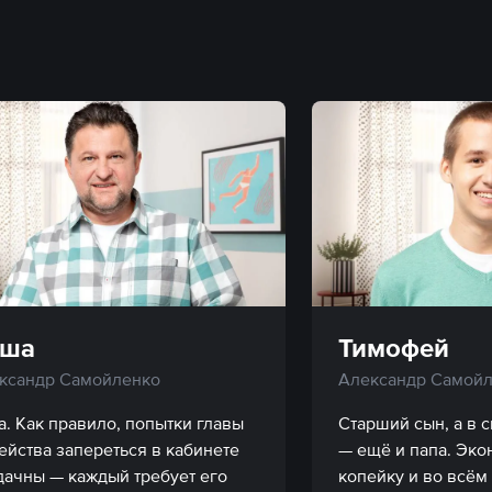
аша
Тимофей
ксандр Самойленко
Александр Самойл
а. Как правило, попытки главы 
Старший сын, а в 
ейства запереться в кабинете 
— ещё и папа. Эко
дачны — каждый требует его 
копейку и во всём