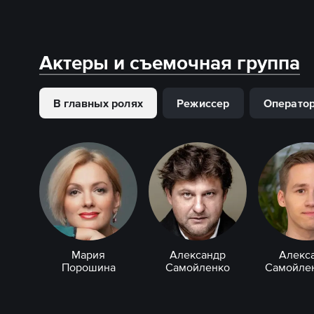
Актеры и съемочная группа
В главных ролях
Режиссер
Операто
Мария
Александр
Алекс
Порошина
Самойленко
Самойлен