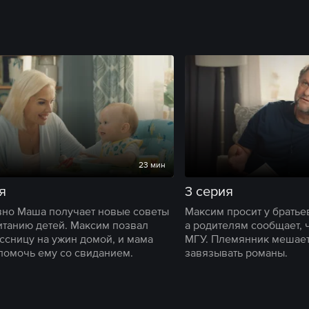
23 мин
я
3 серия
но Маша получает новые советы
Максим просит у братье
итанию детей. Максим позвал
а родителям сообщает, ч
ссницу на ужин домой, и мама
МГУ. Племянник мешает
помочь ему со свиданием.
завязывать романы.