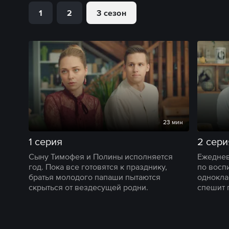
1
2
3 сезон
23 мин
1 серия
2 сери
Сыну Тимофея и Полины исполняется
Ежеднев
год. Пока все готовятся к празднику,
по восп
братья молодого папаши пытаются
однокла
скрыться от вездесущей родни.
спешит 