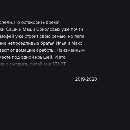
слели. Но остановить время
шки Саши и Маши Соколовых уже почти
имофей уже строит свою семью, но папе,
шние непоседливые братья Илья и Макс
ивают от домашней работы. Неизменным
месте под одной крышей. И это
жно смотреть онлайн на START.
2019
-
2020