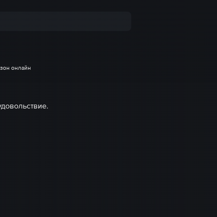
езон онлайн
удовольствие.