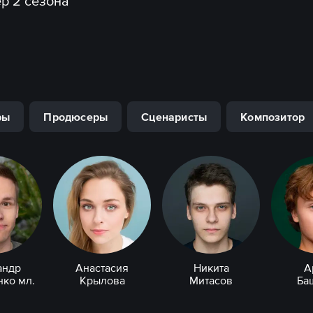
р 2 сезона
ры
Продюсеры
Сценаристы
Композитор
андр
Анастасия
Никита
А
ко мл.
Крылова
Митасов
Ба