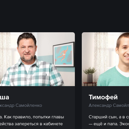
аша
Тимофей
ксандр Самойленко
Александр Самойл
а. Как правило, попытки главы 
Старший сын, а в 
ейства запереться в кабинете 
— ещё и папа. Эко