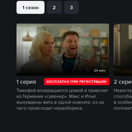
1 сезон
2
3
24 мин
1 серия
2 сери
БЕСПЛАТНО ПРИ РЕГИСТРАЦИИ
Тимофей возвращается домой и привозит
Невеста
из Германии «сувенир». Макс и Илья
способа
вынуждены жить в одной комнате, из-за
в особе
чего происходит неразбериха.
положит