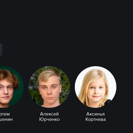
ртем
Алексей
Аксинья
шенин
Юрченко
Кортнева