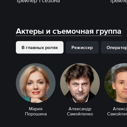
Трейлер 1 сезона
Трейле
Актеры и съемочная группа
В главных ролях
Режиссер
Операто
Мария
Александр
Алекс
Порошина
Самойленко
Самойлен