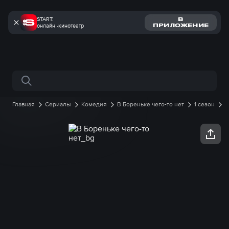
START:
В
онлайн -кинотеатр
ПРИЛОЖЕНИЕ
Поиск по сайту
Главная
Сериалы
Комедия
В Бореньке чего-то нет
1 сезон
6 серия онлайн