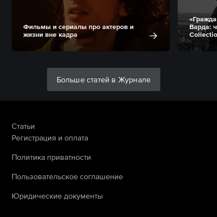
«Гражда
Фильмы и сериалы про актеров и
Варда: ч
жизни вне кадра
Collecti
Больше статей в Журнале
Статьи
Регистрация и оплата
Политика приватности
Пользовательское соглашение
Юридические документы