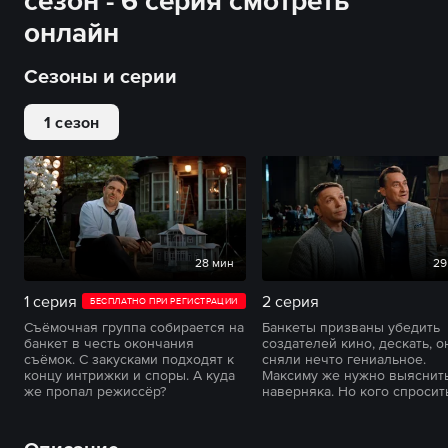
сезон - 6 серия смотреть
онлайн
Сезоны и серии
1 сезон
28 мин
29
1 серия
2 серия
БЕСПЛАТНО ПРИ РЕГИСТРАЦИИ
Съёмочная группа собирается на
Банкеты призваны убедить
банкет в честь окончания
создателей кино, дескать, о
съёмок. С закусками подходят к
сняли нечто гениальное.
концу интрижки и споры. А куда
Максиму же нужно выяснить
же пропал режиссёр?
наверняка. Но кого спросит