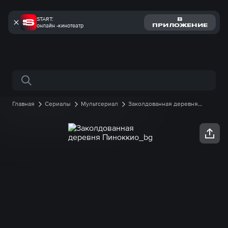
START:
В
онлайн -кинотеатр
ПРИЛОЖЕНИЕ
Поиск по сайту
Главная
Сериалы
Мультсериал
Заколдованная деревня
Пиноккио
1 сезон
34 серия онлайн