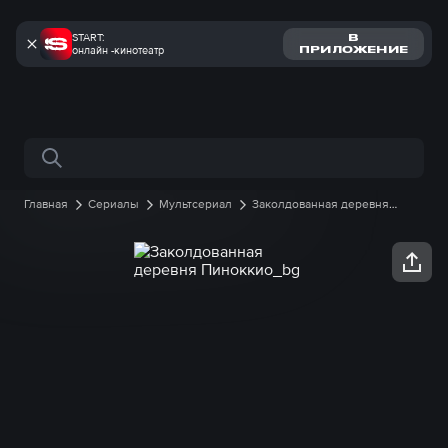
START:
В
онлайн -кинотеатр
ПРИЛОЖЕНИЕ
Поиск по сайту
Главная
Сериалы
Мультсериал
Заколдованная деревня
Пиноккио
1 сезон
43 серия онлайн