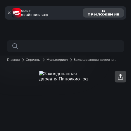
START:
В
онлайн -кинотеатр
ПРИЛОЖЕНИЕ
Поиск по сайту
Главная
Сериалы
Мультсериал
Заколдованная деревня
Пиноккио
1 сезон
48 серия онлайн