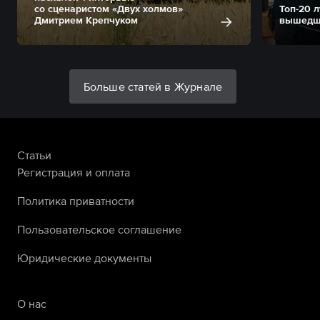
со сценаристом «Двух холмов»
Топ-20 
Дмитрием Крепчуком
вышедши
Больше статей в Журнале
Статьи
Регистрация и оплата
Политика приватности
Пользовательское соглашение
Юридические документы
О нас