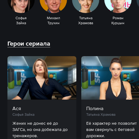
Софья
Михаил
Татьяна
Роман
Зайка
Трухин
Храмова
Курцын
Герои сериала
Ася
Полина
Софья Зайка
Татьяна Храмова
Жених не донес её до 
Её характер не позволит 
ЗАГСа, но она добежала до 
вам свернуть с беговой 
дорожки.