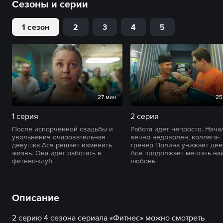
Сезоны и серии
1 сезон
2
3
4
5
27 мин
25
1 серия
2 серия
После испорченной свадьбы и
Работа идет непросто. Нача
увольнения очаровательная
вечно недоволен, коллега-
девушка Ася решает изменить
тренер Полина унижает дев
жизнь. Она идет работать в
Ася продолжает мечтать на
фитнес-клуб.
любовь.
Описание
2 серию 4 сезона сериала «Фитнес» можно смотреть