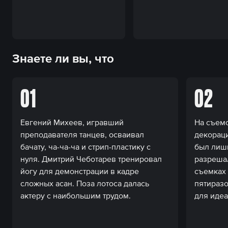
Знаете ли вы, что
01
02
Евгений Михеев, игравший
На съемо
преподавателя танцев, осваивал
декорац
бачату, ча-ча-ча и стрип-пластику с
был лиш
нуля. Дмитрий Чеботарев тренировал
разреша
йогу для демонстрации в кадре
съемках 
сложных асан. Поза лотоса далась
пятиразо
актеру с наибольшим трудом.
для иде