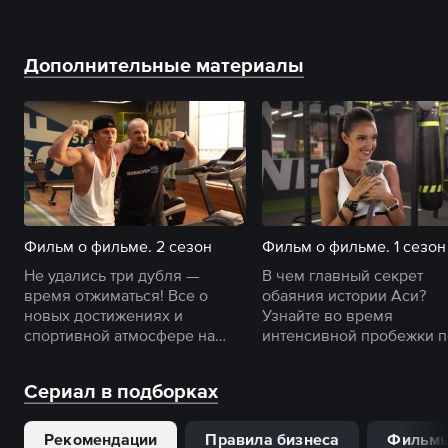
Дополнительные материалы
Фильм о фильме. 2 сезон
Фильм о фильме. 1 сезон
Не удались три дубля —
В чем главный секрет
время отжиматься! Все о
обаяния истории Аси?
новых достижениях и
Узнайте во время
спортивной атмосфере на
интенсивной пробежки п
съемках второго сезона
съемочной площадке
«Фитнеса».
первого сезона.
Сериал в подборках
Рекомендации
Правила бизнеса
Фильмы