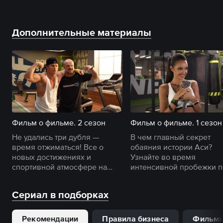
Дополнительные материалы
Фильм о фильме. 2 сезон
Фильм о фильме. 1 сезон
Не удались три дубля —
В чем главный секрет
время отжиматься! Все о
обаяния истории Аси?
новых достижениях и
Узнайте во время
спортивной атмосфере на
интенсивной пробежки п
съемках второго сезона
съемочной площадке
«Фитнеса».
первого сезона.
Сериал в подборках
Рекомендации
Правила бизнеса
Фильмы