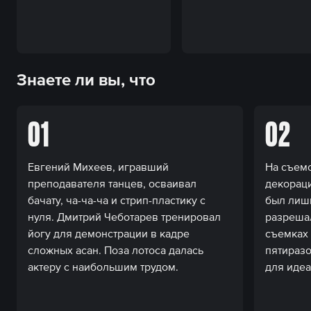
Знаете ли вы, что
01
02
Евгений Михеев, игравший
На съемо
преподавателя танцев, осваивал
декорац
бачату, ча-ча-ча и стрип-пластику с
был лиш
нуля. Дмитрий Чеботарев тренировал
разреша
йогу для демонстрации в кадре
съемках 
сложных асан. Поза лотоса далась
пятиразо
актеру с наибольшим трудом.
для иде