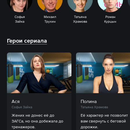
Софья
Михаил
Татьяна
Роман
Зайка
Трухин
Храмова
Курцын
Герои сериала
Ася
Полина
Софья Зайка
Татьяна Храмова
Жених не донес её до 
Её характер не позволит 
ЗАГСа, но она добежала до 
вам свернуть с беговой 
дорожки.