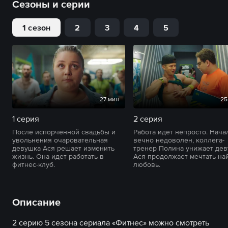
Сезоны и серии
1 сезон
2
3
4
5
27 мин
25
1 серия
2 серия
После испорченной свадьбы и
Работа идет непросто. Нача
увольнения очаровательная
вечно недоволен, коллега-
девушка Ася решает изменить
тренер Полина унижает дев
жизнь. Она идет работать в
Ася продолжает мечтать на
фитнес-клуб.
любовь.
Описание
2 серию 5 сезона сериала «Фитнес» можно смотреть