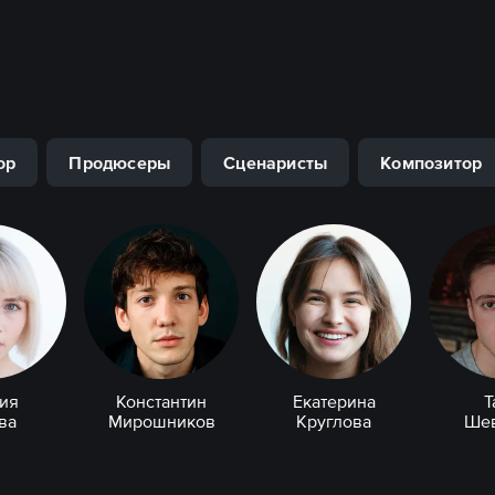
ор
Продюсеры
Сценаристы
Композитор
ия
Константин
Екатерина
Т
ва
Мирошников
Круглова
Ше