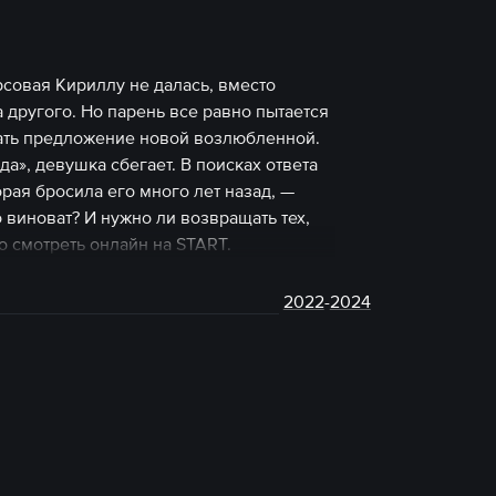
совая Кириллу не далась, вместо
 другого. Но парень все равно пытается
лать предложение новой возлюбленной.
да», девушка сбегает. В поисках ответа
рая бросила его много лет назад, —
то виноват? И нужно ли возвращать тех,
о смотреть онлайн на START.
2022
-
2024