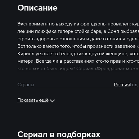
Описание
Эксперимент по выходу из френдзоны провален: кур
лекций психфака теперь стойка бара, а Соня выбрала
строить здоровые отношения и даже готовится сде
Вот только вместо того, чтобы произнести заветное «
Кирилл уезжает в Геленджик к другой женщине, кото
матери. Всегда ли в расставаниях кто-то прав и кто-
кто не хочет быть рядом? Сериал «Френдзона» можн
Страны
Россия
Год
Показать ещё
Сериал в подборках