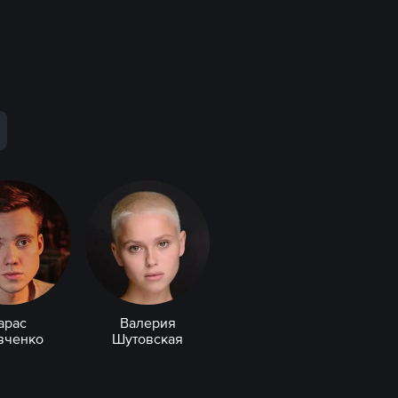
арас
Валерия
вченко
Шутовская