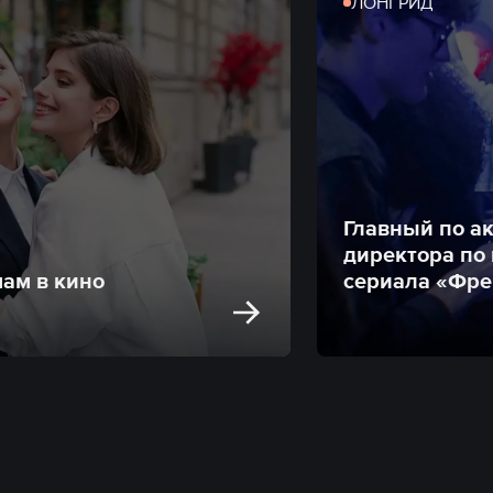
ЛОНГРИД
Главный по ак
директора по
мам в кино
сериала «Фре