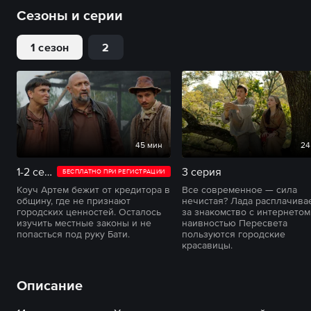
Сезоны и серии
1 сезон
2
45 мин
24
1-2 серия
3 серия
БЕСПЛАТНО ПРИ РЕГИСТРАЦИИ
Коуч Артем бежит от кредитора в
Все современное — сила
общину, где не признают
нечистая? Лада расплачива
городских ценностей. Осталось
за знакомство с интернетом,
изучить местные законы и не
наивностью Пересвета
попасться под руку Бати.
пользуются городские
красавицы.
Описание