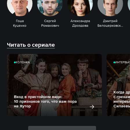
Гоша
Сергей
Александра
Дмитрий
Куценко
Романович
Дроздова
Белоцерковский
Читать о сериале
КОЛОНКА
ИНТЕРВЬ
Когда д
Вход в пристойном виде:
с греха
10 признаков того, что вам пора
интервь
на Хутор
Силаев