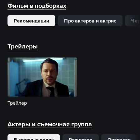
Фильм в подборках
Рекомендации
Про актеров и актрис
Че
Трейлеры
Трейлер
Актеры и съемочная группа
В главных ролях
Режиссер
Оператор