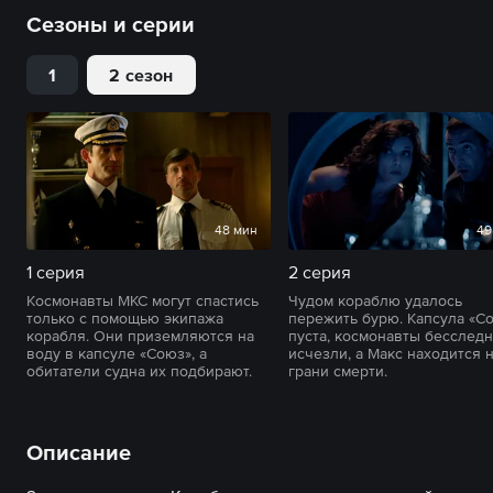
Сезоны и серии
1
2 сезон
48 мин
49
1 серия
2 серия
Космонавты МКС могут спастись
Чудом кораблю удалось
только с помощью экипажа
пережить бурю. Капсула «С
корабля. Они приземляются на
пуста, космонавты бесслед
воду в капсуле «Союз», а
исчезли, а Макс находится 
обитатели судна их подбирают.
грани смерти.
Описание