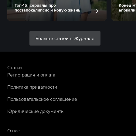
Топ-15: сериалы про
Конец м
постапокалипсис и новую жизнь
апокали
Больше статей в Журнале
Статьи
Регистрация и оплата
Политика приватности
Пользовательское соглашение
Юридические документы
О нас