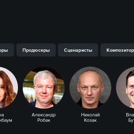
оры
Продюсеры
Сценаристы
Композито
на
Александр
Николай
Вл
нбаум
Робак
Козак
Бу