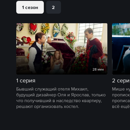
1 сезон
2
28 мин
1 серия
2 сери
Бывший служащий отеля Михаил,
Мише ну
будущий дизайнер Оля и Ярослав, только
прописк
что получивший в наследство квартиру,
прописат
решают организовать хостел.
всё ещё