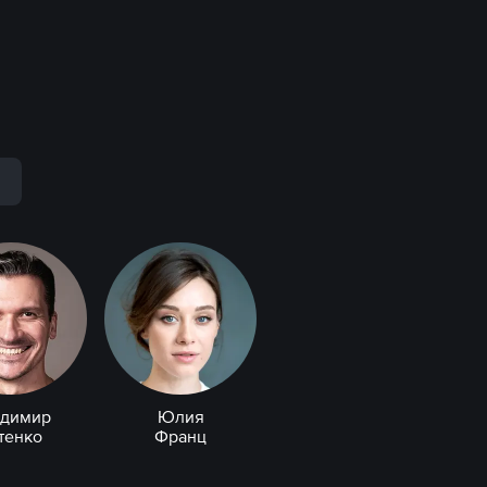
р
адимир
Юлия
тенко
Франц