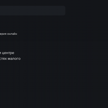
серия онлайн
м центре
стях малого