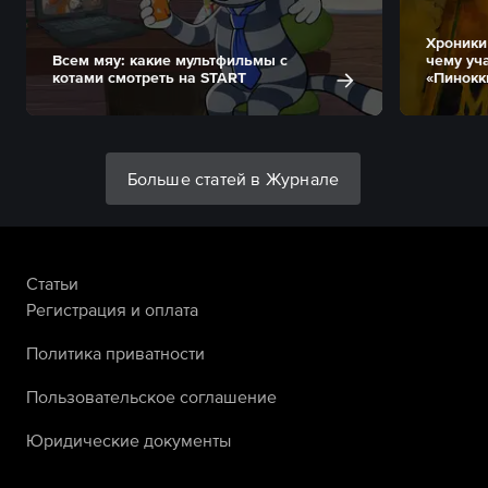
Хроники
Всем мяу: какие мультфильмы с
чему уч
котами смотреть на START
«Пинокк
Больше статей в Журнале
Статьи
Регистрация и оплата
Политика приватности
Пользовательское соглашение
Юридические документы