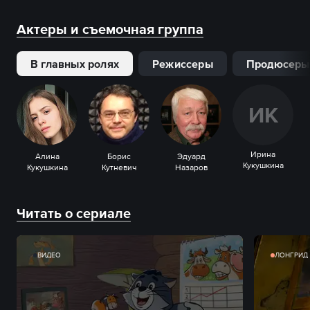
Актеры и съемочная группа
В главных ролях
Режиссеры
Продюсеры
И
К
Ирина
Алина
Борис
Эдуард
Кукушкина
Кукушкина
Кутневич
Назаров
Читать о сериале
ВИДЕО
ЛОНГРИД