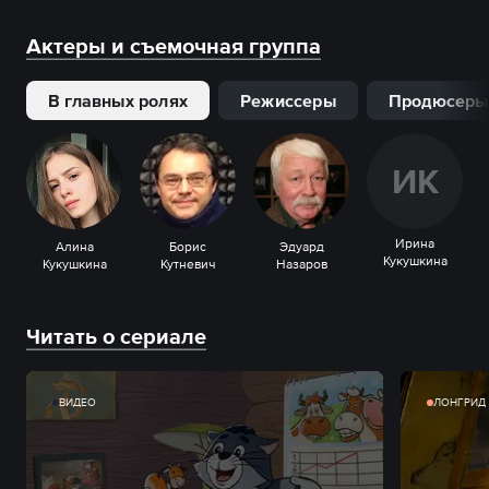
Актеры и съемочная группа
В главных ролях
Режиссеры
Продюсеры
И
К
Ирина
Алина
Борис
Эдуард
Кукушкина
Кукушкина
Кутневич
Назаров
Читать о сериале
ВИДЕО
ЛОНГРИД