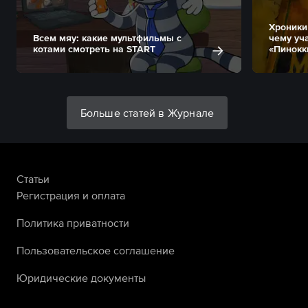
Хроники
Всем мяу: какие мультфильмы с
чему уч
котами смотреть на START
«Пинокк
Больше статей в Журнале
Статьи
Регистрация и оплата
Политика приватности
Пользовательское соглашение
Юридические документы