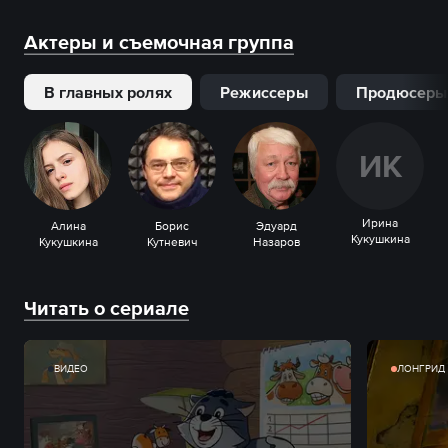
Актеры и съемочная группа
В главных ролях
Режиссеры
Продюсеры
И
К
Ирина
Алина
Борис
Эдуард
Кукушкина
Кукушкина
Кутневич
Назаров
Читать о сериале
ВИДЕО
ЛОНГРИД