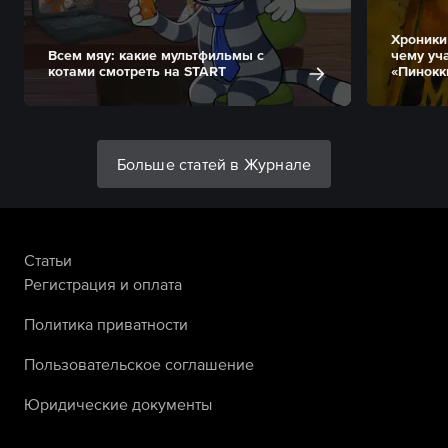
Хроники
Всем мяу: какие мультфильмы с
чему уч
котами смотреть на START
«Пинокк
Больше статей в Журнале
Статьи
Регистрация и оплата
Политика приватности
Пользовательское соглашение
Юридические документы