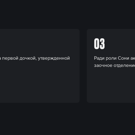
03
а первой дочкой, утвержденной
Ради роли Сони а
заочное отделени