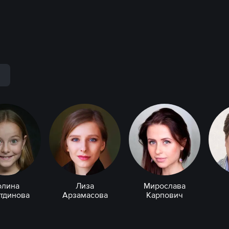
р
олина
Лиза
Мирослава
тдинова
Арзамасова
Карпович