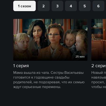
1 сезон
2
3
4
5
6
25 мин
1 серия
2 сери
Мама вышла из чата. Сестры Васильевы
Новый п
готовится к годовщине свадьбы
навязыв
родителей, не подозревая, что их семью
просил,
ждут серьезные перемены.
чтобы н