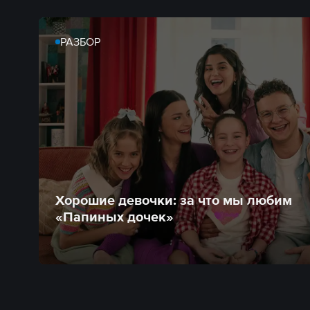
РАЗБОР
Хорошие девочки: за что мы любим
«Папиных дочек»