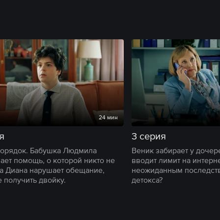
24 мин
я
3 серия
орядок. Бабушка Людмила
Веник забирает у дочер
ает помощь, о которой никто не
вводит лимит на интерне
 а Диана нарушает обещание,
неожиданным последст
е получить двойку.
детокса?