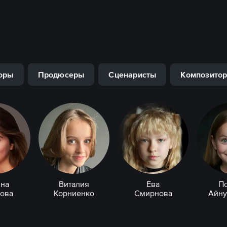
оры
Продюсеры
Сценаристы
Композито
на
Виталия
Ева
П
ова
Корниенко
Смирнова
Айну