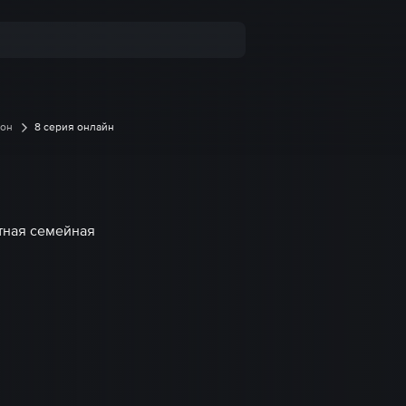
зон
8 серия онлайн
тная семейная