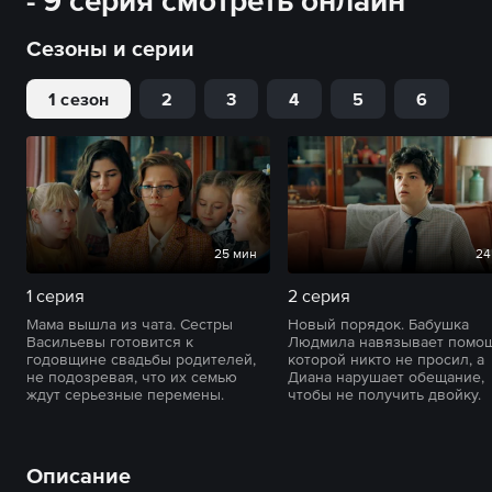
- 9 серия смотреть онлайн
Сезоны и серии
1 сезон
2
3
4
5
6
25 мин
24
1 серия
2 серия
Мама вышла из чата. Сестры
Новый порядок. Бабушка
Васильевы готовится к
Людмила навязывает помощ
годовщине свадьбы родителей,
которой никто не просил, а
не подозревая, что их семью
Диана нарушает обещание,
ждут серьезные перемены.
чтобы не получить двойку.
Описание