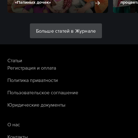
«Папиных дочек»
процвет
Больше статей в Журнале
Статьи
Регистрация и оплата
Политика приватности
Пользовательское соглашение
Юридические документы
О нас
Контакты