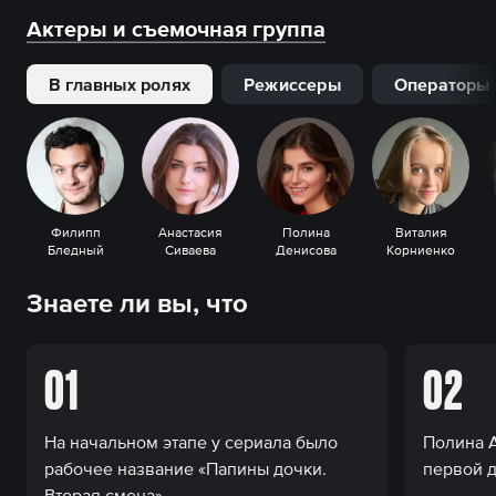
Актеры и съемочная группа
В главных ролях
Режиссеры
Операторы
Филипп
Анастасия
Полина
Виталия
Бледный
Сиваева
Денисова
Корниенко
Знаете ли вы, что
01
02
На начальном этапе у сериала было
Полина А
рабочее название «Папины дочки.
первой д
Вторая смена».