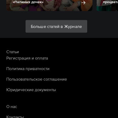
«Папиных дочек»
процвет
Больше статей в Журнале
Статьи
Регистрация и оплата
Политика приватности
Пользовательское соглашение
Юридические документы
О нас
Контакты