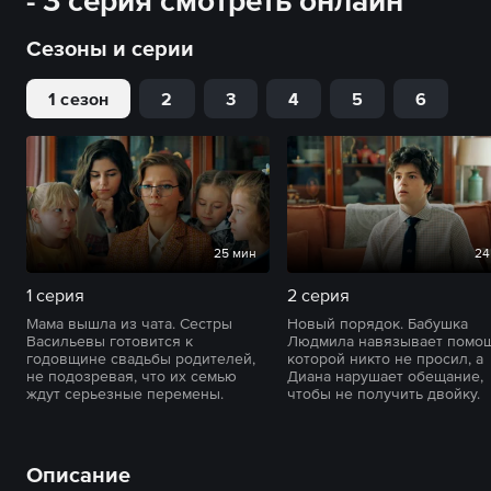
- 3 серия смотреть онлайн
Сезоны и серии
1 сезон
2
3
4
5
6
25 мин
24
1 серия
2 серия
Мама вышла из чата. Сестры
Новый порядок. Бабушка
Васильевы готовится к
Людмила навязывает помощ
годовщине свадьбы родителей,
которой никто не просил, а
не подозревая, что их семью
Диана нарушает обещание,
ждут серьезные перемены.
чтобы не получить двойку.
Описание