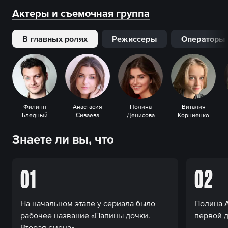
Актеры и съемочная группа
В главных ролях
Режиссеры
Операторы
Филипп
Анастасия
Полина
Виталия
Бледный
Сиваева
Денисова
Корниенко
Знаете ли вы, что
01
02
На начальном этапе у сериала было
Полина А
рабочее название «Папины дочки.
первой д
Вторая смена».