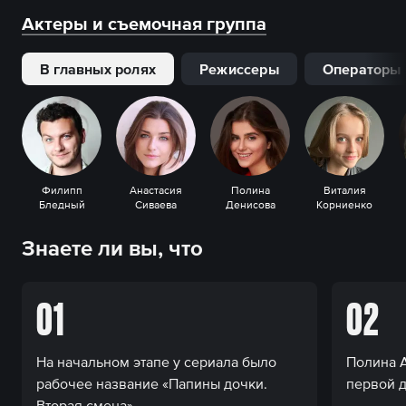
Актеры и съемочная группа
В главных ролях
Режиссеры
Операторы
Филипп
Анастасия
Полина
Виталия
Бледный
Сиваева
Денисова
Корниенко
Знаете ли вы, что
01
02
На начальном этапе у сериала было
Полина А
рабочее название «Папины дочки.
первой д
Вторая смена».