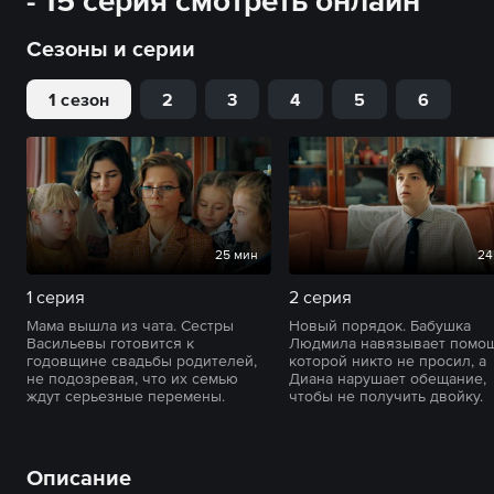
- 15 серия смотреть онлайн
Сезоны и серии
1 сезон
2
3
4
5
6
25 мин
24
1 серия
2 серия
Мама вышла из чата. Сестры
Новый порядок. Бабушка
Васильевы готовится к
Людмила навязывает помощ
годовщине свадьбы родителей,
которой никто не просил, а
не подозревая, что их семью
Диана нарушает обещание,
ждут серьезные перемены.
чтобы не получить двойку.
Описание