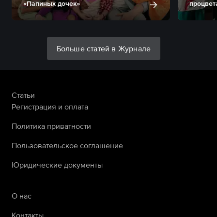
«Папиных дочек»
процвет
Больше статей в Журнале
Статьи
Регистрация и оплата
Политика приватности
Пользовательское соглашение
Юридические документы
О нас
Контакты