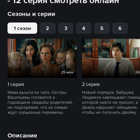
- 12 серия смотреть онлайн
Сезоны и серии
1 сезон
2
3
4
5
6
25 мин
24
1 серия
2 серия
Мама вышла из чата. Сестры
Новый порядок. Бабушка
Васильевы готовится к
Людмила навязывает помощ
годовщине свадьбы родителей,
которой никто не просил, а
не подозревая, что их семью
Диана нарушает обещание,
ждут серьезные перемены.
чтобы не получить двойку.
Описание