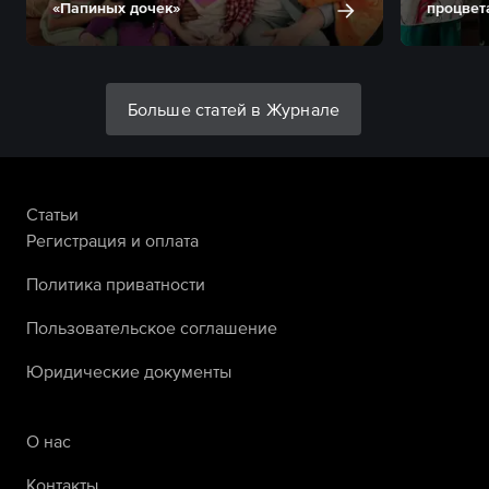
«Папиных дочек»
процвет
Больше статей в Журнале
Статьи
Регистрация и оплата
Политика приватности
Пользовательское соглашение
Юридические документы
О нас
Контакты