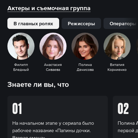
Актеры и съемочная группа
В главных ролях
Режиссеры
Операторы
Филипп
Анастасия
Полина
Виталия
Бледный
Сиваева
Денисова
Корниенко
Знаете ли вы, что
01
02
На начальном этапе у сериала было
Полина А
рабочее название «Папины дочки.
первой д
Вторая смена».