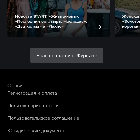
Новости START: «Жить жизнь»,
Женская
«Последний богатырь. Наследие»,
«Золото
«Два холма» и «Лихие»
коротки
Больше статей в Журнале
Статьи
Регистрация и оплата
Политика приватности
Пользовательское соглашение
Юридические документы