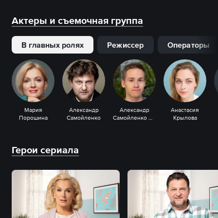
Актеры и съемочная группа
В главных ролях
Режиссер
Операторы
Мария
Александр
Александр
Анастасия
Порошина
Самойленко
Самойленко мл.
Крылова
Герои сериала