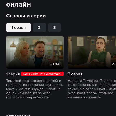
онлайн
Сезоны и серии
1 сезон
2
3
24 мин
23
1 серия
2 серия
БЕСПЛАТНО ПРИ РЕГИСТРАЦИИ
Тимофей возвращается домой и
Невеста Тимофея, Полина, 
привозит из Германии «сувенир».
способами пытается показат
Макс и Илья вынуждены жить в
семье, а в особенности маме
одной комнате, из-за чего
оказывает положительное
происходит неразбериха.
влияние на жениха.