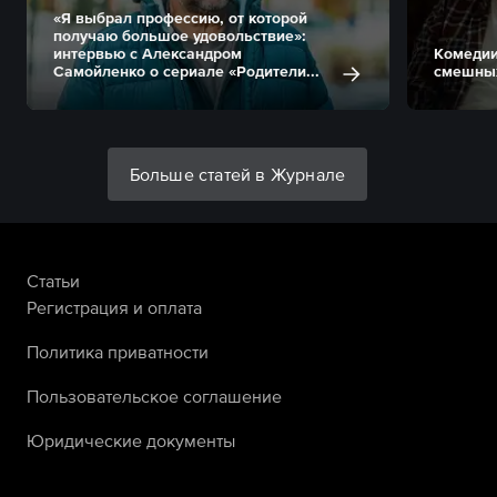
«Я выбрал профессию, от которой
получаю большое удовольствие»:
интервью с Александром
Комедии
Самойленко о сериале «Родители...
смешных
Больше статей в Журнале
Статьи
Регистрация и оплата
Политика приватности
Пользовательское соглашение
Юридические документы