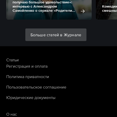
получаю большое удовольствие»:
интервью с Александром
Комедии
Самойленко о сериале «Родители...
смешных
Больше статей в Журнале
Статьи
Регистрация и оплата
Политика приватности
Пользовательское соглашение
Юридические документы
О нас