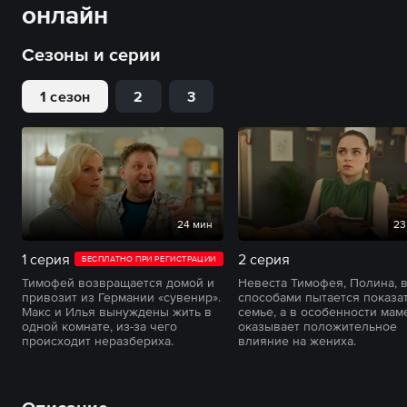
онлайн
Сезоны и серии
1 сезон
2
3
24 мин
23
1 серия
2 серия
БЕСПЛАТНО ПРИ РЕГИСТРАЦИИ
Тимофей возвращается домой и
Невеста Тимофея, Полина, 
привозит из Германии «сувенир».
способами пытается показат
Макс и Илья вынуждены жить в
семье, а в особенности маме
одной комнате, из-за чего
оказывает положительное
происходит неразбериха.
влияние на жениха.