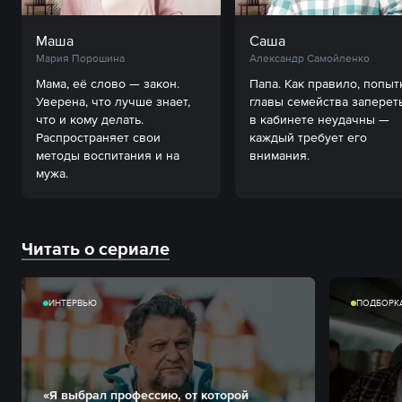
Маша
Саша
Мария Порошина
Александр Самойленко
Мама, её слово — закон. 
Папа. Как правило, попытк
Уверена, что лучше знает, 
главы семейства запереть
что и кому делать. 
в кабинете неудачны — 
Распространяет свои 
каждый требует его 
методы воспитания и на 
внимания.
мужа.
Читать о сериале
ИНТЕРВЬЮ
ПОДБОРК
«Я выбрал профессию, от которой