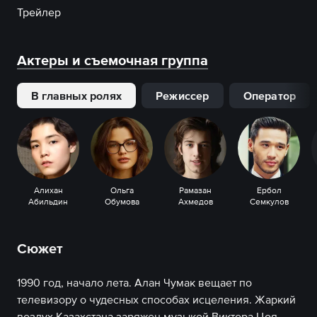
Трейлер
Актеры и съемочная группа
В главных ролях
Режиссер
Оператор
Алихан
Ольга
Рамазан
Ербол
Абильдин
Обумова
Ахмедов
Семкулов
Сюжет
1990 год, начало лета. Алан Чумак вещает по
телевизору о чудесных способах исцеления. Жаркий
воздух Казахстана заряжен музыкой Виктора Цоя,