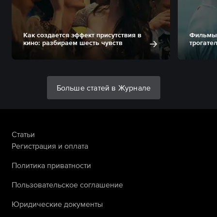
Как создается эффект присутствия в
Фильмы 
кино: разбираем шесть чувств
трогате
Больше статей в Журнале
Статьи
Регистрация и оплата
Политика приватности
Пользовательское соглашение
Юридические документы