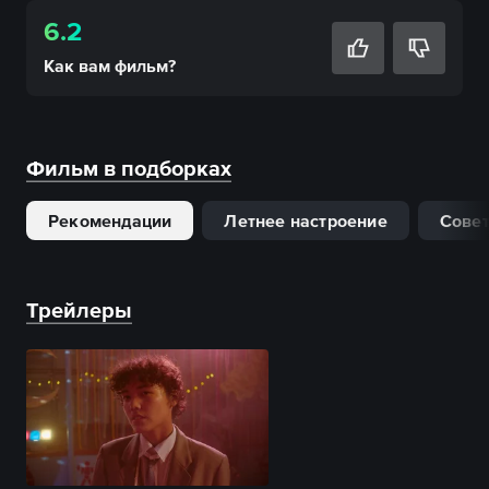
6.2
Как вам
фильм
?
Фильм в подборках
Рекомендации
Летнее настроение
Совет
Трейлеры