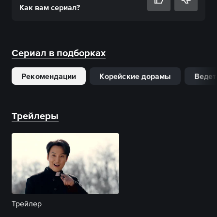
Как вам
сериал
?
Сериал в подборках
Рекомендации
Корейские дорамы
Ведет
Трейлеры
Трейлер