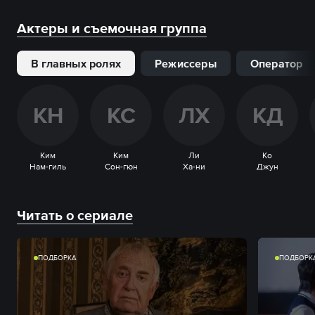
Актеры и съемочная группа
В главных ролях
Режиссеры
Оператор
К
Н
К
С
Л
Х
К
Д
Ким
Ким
Ли
Ко
Нам-гиль
Сон-гюн
Ха-ни
Джун
Читать о сериале
ПОДБОРКА
ПОДБОРК