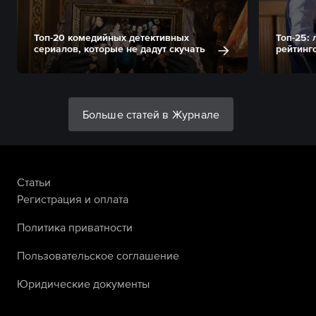
Топ-20 комедийных детективных
Топ-25:
сериалов, которые не дадут скучать
рейтинг
Больше статей в Журнале
Статьи
Регистрация и оплата
Политика приватности
Пользовательское соглашение
Юридические документы