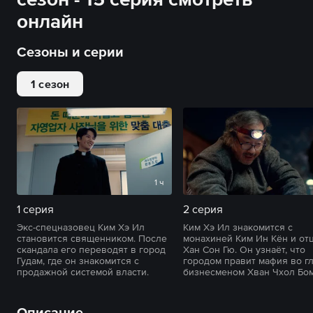
онлайн
Сезоны и серии
1 сезон
1 ч
1 серия
2 серия
Экс-спецназовец Ким Хэ Ил
Ким Хэ Ил знакомится с
становится священником. После
монахиней Ким Ин Кён и от
скандала его переводят в город
Хан Сон Гю. Он узнаёт, что
Гудам, где он знакомится с
городом правит мафия во гл
продажной системой власти.
бизнесменом Хван Чхол Бо
Описание