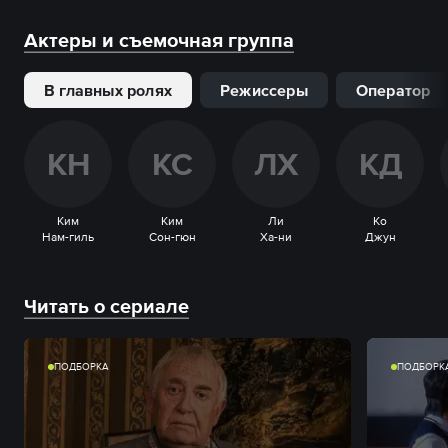
Актеры и съемочная группа
В главных ролях
Режиссеры
Оператор
К
Н
К
С
Л
Х
К
Д
Ким
Ким
Ли
Ко
Нам-гиль
Сон-гюн
Ха-ни
Джун
Читать о сериале
ПОДБОРКА
ПОДБОРК