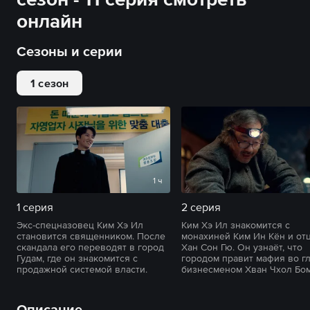
онлайн
Сезоны и серии
1 сезон
1 ч
1 серия
2 серия
Экс-спецназовец Ким Хэ Ил
Ким Хэ Ил знакомится с
становится священником. После
монахиней Ким Ин Кён и от
скандала его переводят в город
Хан Сон Гю. Он узнаёт, что
Гудам, где он знакомится с
городом правит мафия во гл
продажной системой власти.
бизнесменом Хван Чхол Бо
Описание