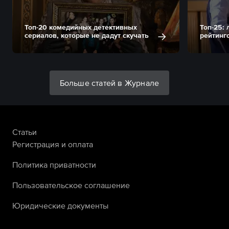
Топ-20 комедийных детективных
Топ-25:
сериалов, которые не дадут скучать
рейтинг
Больше статей в Журнале
Статьи
Регистрация и оплата
Политика приватности
Пользовательское соглашение
Юридические документы