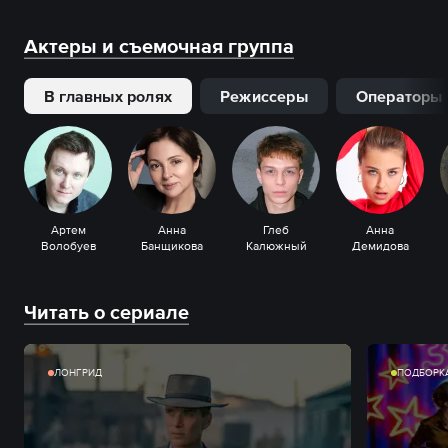
Актеры и съемочная группа
В главных ролях
Режиссеры
Операторы
Артем
Анна
Глеб
Анна
Волобуев
Банщикова
Калюжный
Демидова
Читать о сериале
ЛОНГРИД
ПОДБОРК