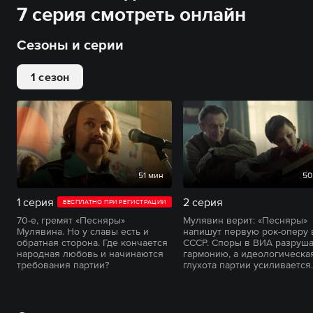
7 серия смотреть онлайн
Сезоны и серии
1 сезон
51 мин
50
1 серия
2 серия
БЕСПЛАТНО ПРИ РЕГИСТРАЦИИ
70-е, гремят «Песняры»
Мулявин верит: «Песняры»
Мулявина. Но у славы есть и
напишут первую рок-оперу 
обратная сторона. Где кончается
СССР. Споры в ВИА разруш
народная любовь и начинаются
гармонию, а идеологическа
требования партии?
глухота партии усиливается.