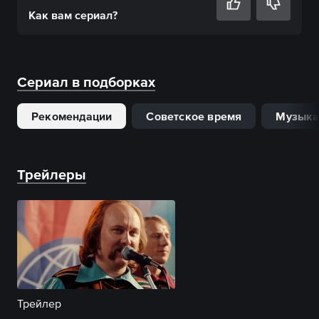
Как вам
сериал
?
Сериал в подборках
Рекомендации
Советское время
Музыка
Трейлеры
Трейлер