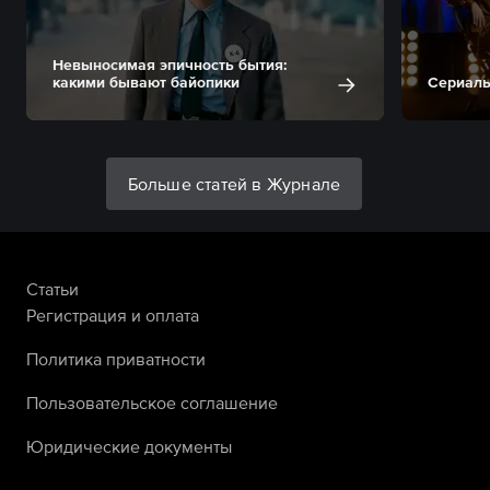
Невыносимая эпичность бытия:
какими бывают байопики
Сериалы
Больше статей в Журнале
Статьи
Регистрация и оплата
Политика приватности
Пользовательское соглашение
Юридические документы