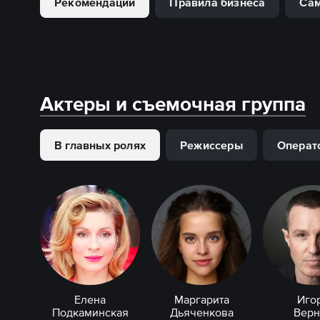
Рекомендации
Правила бизнеса
Сам
Актеры и съемочная группа
В главных ролях
Режиссеры
Операт
Елена
Маргарита
Иго
Подкаминская
Дьяченкова
Верн