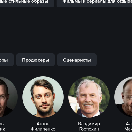
ые стильные образы
Фильмы и сериалы для отдых
оры
Продюсеры
Сценаристы
рь
Антон
Владимир
Ал
ик
Филипенко
Гостюхин
Ма