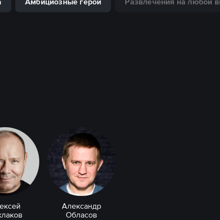
а
Амбициозные герои
Развлечения на любой в
ексей
Александр
клаков
Обласов