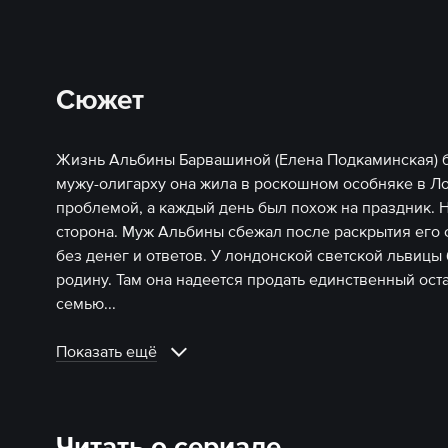
Сюжет
Жизнь Альбины Барвашиной (Елена Подкаминская) б
мужу-олигарху она жила в роскошном особняке в Ло
проблемой, а каждый день был похож на праздник. Н
сторона. Муж Альбины сбежал после раскрытия его 
без денег и ответов. У лондонской светской львицы
родину. Там она надеется продать единственный ост
семью.
..
Показать ещё
Читать о сериале