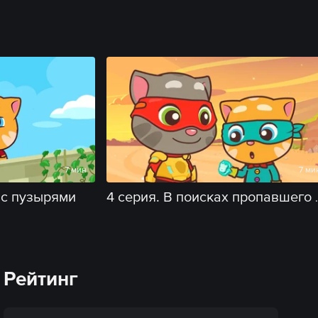
7 мин
7 ми
 с пузырями
4 серия. В пои
Рейтинг