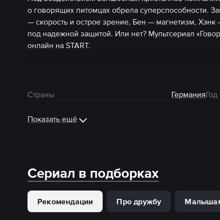
о говорящих питомцах обрела суперспособности. За
— скорость и острое зрение, Бен — магнетизм, Хэнк
под надежной защитой. Или нет? Мультсериал «Гово
онлайн на START.
Страны
Германия
Год
Показать ещё
Сериал в подборках
Рекомендации
Про дружбу
Малыша