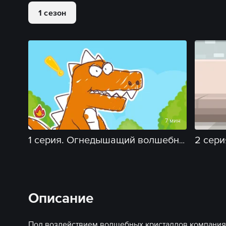
1 сезон
7 мин
2 сери
1 серия. Огнедышащий волшебный динозавр
Описание
Под воздействием волшебных кристаллов компания 