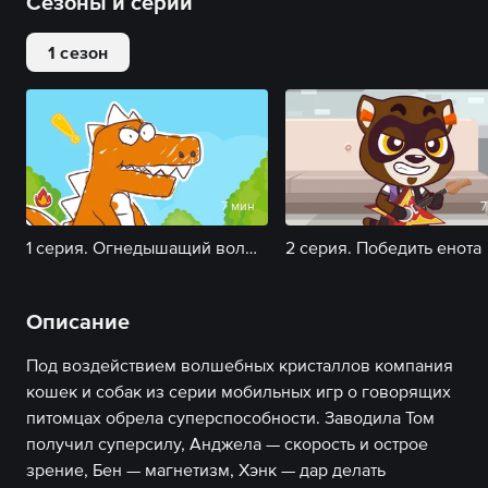
Сезоны и серии
1 сезон
7 мин
7
1 серия. Огнедышащий волшебный динозавр
2 серия. Победить енота
Описание
Под воздействием волшебных кристаллов компания
кошек и собак из серии мобильных игр о говорящих
питомцах обрела суперспособности. Заводила Том
получил суперсилу, Анджела — скорость и острое
зрение, Бен — магнетизм, Хэнк — дар делать