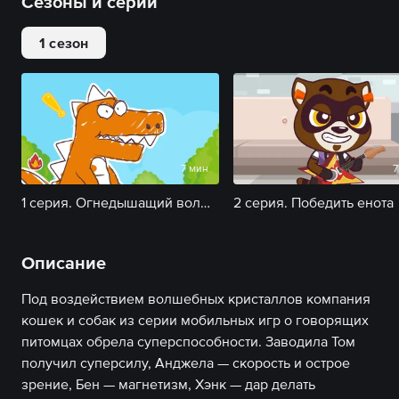
Сезоны и серии
1 сезон
7 мин
7
1 серия. Огнедышащий волшебный динозавр
2 серия. Победить енота
Описание
Под воздействием волшебных кристаллов компания
кошек и собак из серии мобильных игр о говорящих
питомцах обрела суперспособности. Заводила Том
получил суперсилу, Анджела — скорость и острое
зрение, Бен — магнетизм, Хэнк — дар делать