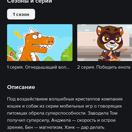
Сезоны и серии
1 сезон
7 мин
7
1 серия. Огнедышащий волшебный динозавр
2 серия. Победить енота
Описание
Под воздействием волшебных кристаллов компания
кошек и собак из серии мобильных игр о говорящих
питомцах обрела суперспособности. Заводила Том
получил суперсилу, Анджела — скорость и острое
зрение, Бен — магнетизм, Хэнк — дар делать