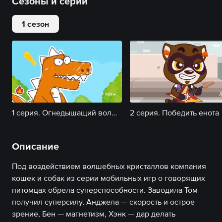
Сезоны и серии
1 сезон
7 мин
7
1 серия. Огнедышащий волшебный динозавр
2 серия. Победить енота
Описание
Под воздействием волшебных кристаллов компания
кошек и собак из серии мобильных игр о говорящих
питомцах обрела суперспособности. Заводила Том
получил суперсилу, Анджела — скорость и острое
зрение, Бен — магнетизм, Хэнк — дар делать