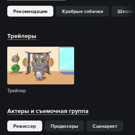
Рекомендации
Храбрые собачки
Школь
Трейлеры
Трейлер
Актеры и съемочная группа
Режиссер
Продюсеры
Сценарист